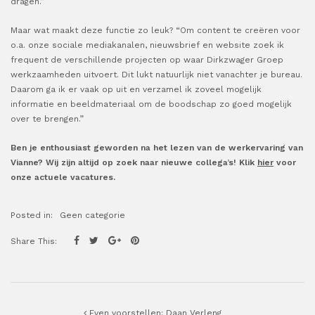
dragen.”
Maar wat maakt deze functie zo leuk? “Om content te creëren voor
o.a. onze sociale mediakanalen, nieuwsbrief en website zoek ik
frequent de verschillende projecten op waar Dirkzwager Groep
werkzaamheden uitvoert. Dit lukt natuurlijk niet vanachter je bureau.
Daarom ga ik er vaak op uit en verzamel ik zoveel mogelijk
informatie en beeldmateriaal om de boodschap zo goed mogelijk
over te brengen.”
Ben je enthousiast geworden na het lezen van de werkervaring van
Vianne? Wij zijn altijd op zoek naar nieuwe collega’s! Klik
hier
voo
r
onze actuele vacatures.
Posted in:
Geen categorie
Share This:
Post navigation
Even voorstellen: Daan Verleng