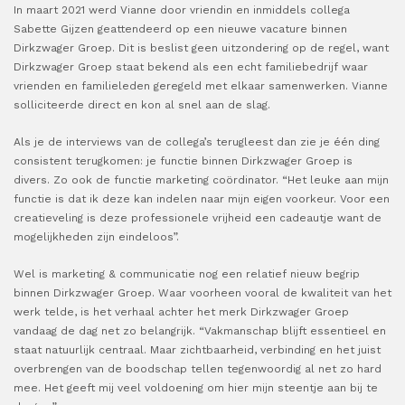
In maart 2021 werd Vianne door vriendin en inmiddels collega
Sabette Gijzen geattendeerd op een nieuwe vacature binnen
Dirkzwager Groep. Dit is beslist geen uitzondering op de regel, want
Dirkzwager Groep staat bekend als een echt familiebedrijf waar
vrienden en familieleden geregeld met elkaar samenwerken. Vianne
solliciteerde direct en kon al snel aan de slag.
Als je de interviews van de collega’s terugleest dan zie je één ding
consistent terugkomen: je functie binnen Dirkzwager Groep is
divers. Zo ook de functie marketing coördinator. “Het leuke aan mijn
functie is dat ik deze kan indelen naar mijn eigen voorkeur. Voor een
creatieveling is deze professionele vrijheid een cadeautje want de
mogelijkheden zijn eindeloos”.
Wel is marketing & communicatie nog een relatief nieuw begrip
binnen Dirkzwager Groep. Waar voorheen vooral de kwaliteit van het
werk telde, is het verhaal achter het merk Dirkzwager Groep
vandaag de dag net zo belangrijk. “Vakmanschap blijft essentieel en
staat natuurlijk centraal. Maar zichtbaarheid, verbinding en het juist
overbrengen van de boodschap tellen tegenwoordig al net zo hard
mee. Het geeft mij veel voldoening om hier mijn steentje aan bij te